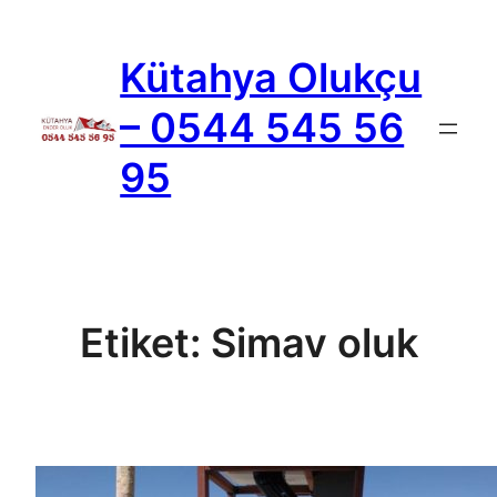
İçeriğe
geç
Kütahya Olukçu
– 0544 545 56
95
Etiket:
Simav oluk