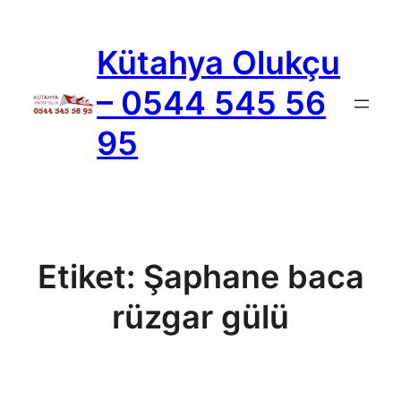
İçeriğe
geç
Kütahya Olukçu
– 0544 545 56
95
Etiket:
Şaphane baca
rüzgar gülü