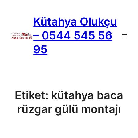
İçeriğe
geç
Kütahya Olukçu
– 0544 545 56
95
Etiket:
kütahya baca
rüzgar gülü montajı